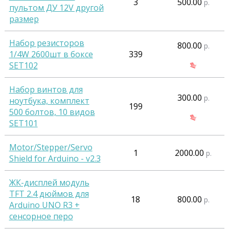
3
500.00
р.
пультом ДУ 12V другой
размер
Набор резисторов
800.00
р.
1/4W 2600шт в боксе
339
SET102
Набор винтов для
300.00
р.
ноутбука, комплект
199
500 болтов, 10 видов
SET101
Motor/Stepper/Servo
1
2000.00
р.
Shield for Arduino - v2.3
ЖК-дисплей модуль
TFT 2.4 дюймов для
18
800.00
р.
Arduino UNO R3 +
сенсорное перо