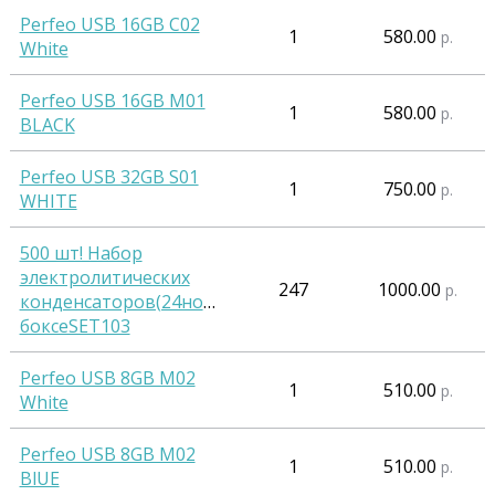
Perfeo USB 16GB C02
1
580.00
р.
White
Perfeo USB 16GB M01
1
580.00
р.
BLACK
Perfeo USB 32GB S01
1
750.00
р.
WHITE
500 шт! Набор
электролитических
247
1000.00
р.
конденсаторов(24номинала)в
боксеSET103
Perfeo USB 8GB M02
1
510.00
р.
White
Perfeo USB 8GB M02
1
510.00
р.
BlUE