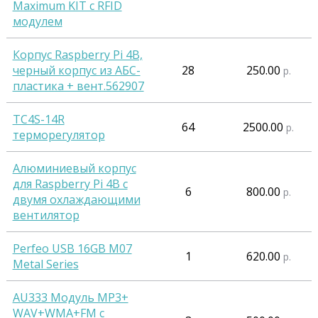
Maximum KIT с RFID
модулем
Корпус Raspberry Pi 4B,
черный корпус из АБС-
28
250.00
р.
пластика + вент.562907
TC4S-14R
64
2500.00
р.
терморегулятор
Алюминиевый корпус
для Raspberry Pi 4B с
6
800.00
р.
двумя охлаждающими
вентилятор
Perfeo USB 16GB M07
1
620.00
р.
Metal Series
AU333 Модуль MP3+
WAV+WMA+FM c