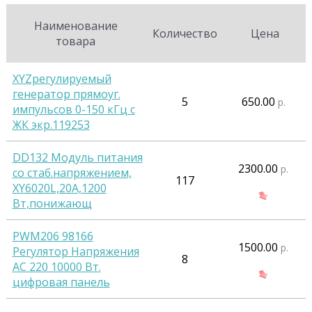
Наименование
Количество
Цена
товара
XYZрегулируемый
генератор прямоуг.
5
650.00
р.
импульсов 0-150 кГц с
ЖК экр.119253
DD132 Модуль питания
2300.00
р.
со стаб.напряжением,
117
XY6020L,20A,1200
Вт,понижающ
PWM206 98166
1500.00
р.
Регулятор Напряжения
8
АС 220 10000 Вт.
цифровая панель