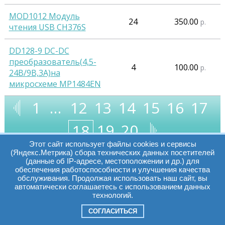
MOD1012 Модуль
24
350.00
р.
чтения USB CH376S
DD128-9 DC-DC
преобразователь(4,5-
4
100.00
р.
24В/9В,3А)на
микросхеме MP1484EN
1
…
12
13
14
15
16
17
19
20
18
Этот сайт использует файлы cookies и сервисы
(Яндекс.Метрика) сбора технических данных посетителей
(данные об IP-адресе, местоположении и др.) для
обеспечения работоспособности и улучшения качества
Часы работы:
Томск, пр. Ленина г,
обслуживания. Продолжая использовать наш сайт, вы
автоматически соглашаетесь с использованием данных
д. 159
технологий.
09:00 - 19:00
т.:
+7(3822)511225
info@elcopro.ru
СОГЛАСИТЬСЯ
Суб. Воскр. вых.