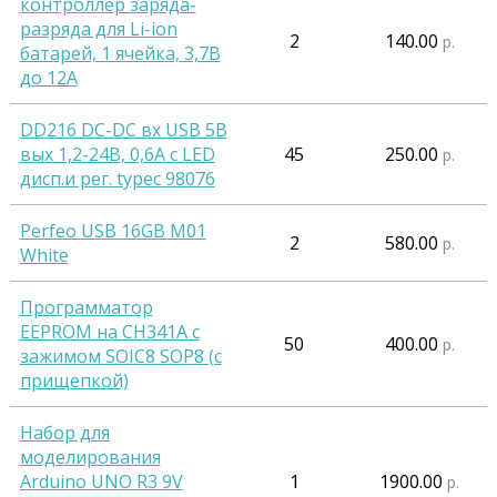
контроллер заряда-
разряда для Li-ion
2
140.00
р.
батарей, 1 ячейка, 3,7В
до 12А
DD216 DC-DC вх USB 5В
вых 1,2-24В, 0,6A с LED
45
250.00
р.
дисп.и рег. typec 98076
Perfeo USB 16GB M01
2
580.00
р.
White
Программатор
EEPROM на CH341A c
50
400.00
р.
зажимом SOIC8 SOP8 (с
прищепкой)
Набор для
моделирования
Arduino UNO R3 9V
1
1900.00
р.