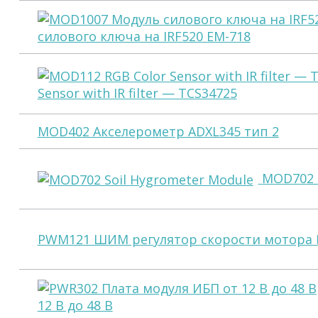
силового ключа на IRF520 EM-718
Sensor with IR filter — TCS34725
MOD402 Акселерометр ADXL345 тип 2
MOD702 S
PWM121 ШИМ регулятор скорости мотора DC
12 В до 48 В