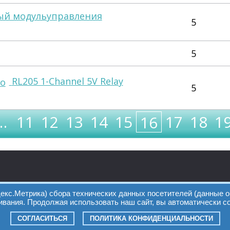
ый модульуправления
5
5
RL205 1-Channel 5V Relay
5
…
11
12
13
14
15
17
18
1
16
екс.Метрика) сбора технических данных посетителей (данные о
вания. Продолжая использовать наш сайт, вы автоматически с
СОГЛАСИТЬСЯ
ПОЛИТИКА КОНФИДЕНЦИАЛЬНОСТИ
Разработка
Online-Media.ru