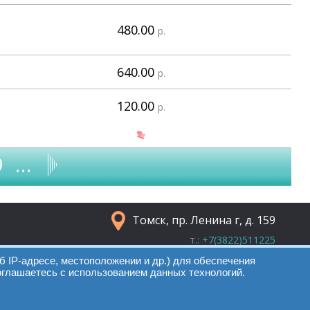
480.00
р.
640.00
р.
120.00
р.
9
…
Томск, пр. Ленина г, д. 159
т.:
+7(3822)511225
info@elcopro.ru
б IP-адресе, местоположении и др.) для обеспечения
оглашаетесь с использованием данных технологий.