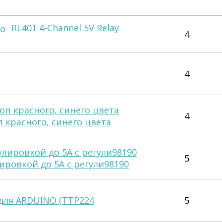
RL401 4-Channel 5V Relay
4
4
4
 красного, синего цвета
5
ировкой до 5А с регули98190
для ARDUINO (TTP224
5