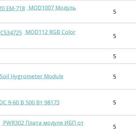
MOD1007 Модуль
5
MOD112 RGB Color
5
5
oil Hygrometer Module
5
 9-60 В 500 Вт 98173
5
PWR302 Плата модуля ИБП от
5