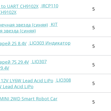
IRCP110
5
CH9102X
KIT
5
 звезда (синяя)
LIO303 Индикатор
5
LIO307
5
9.4V
LIO308
5
Lead Acid LiPo
MINI 2WD Smart Robot Car
5