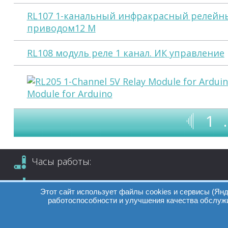
RL107 1-канальный инфракрасный релейн
приводом12 М
RL108 модуль реле 1 канал. ИК управление
Module for Arduino
1
Часы работы:
09:00 - 19:00
Этот сайт использует файлы cookies и сервисы (Янд
работоспособности и улучшения качества обслужи
Суб. Воскр. вых.