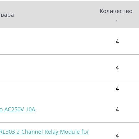
Количество
овара
↓
4
4
4
o AC250V 10A
4
RL303 2-Channel Relay Module for
4