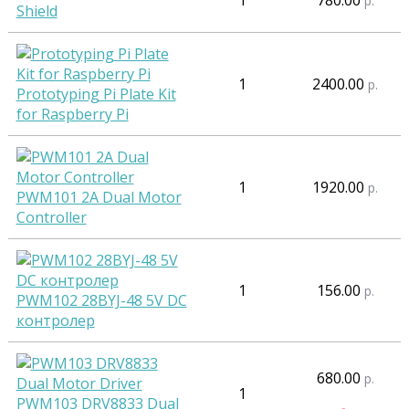
1
780.00
р.
Shield
1
2400.00
р.
Prototyping Pi Plate Kit
for Raspberry Pi
1
1920.00
р.
PWM101 2A Dual Motor
Controller
1
156.00
р.
PWM102 28BYJ-48 5V DC
контролер
680.00
р.
1
PWM103 DRV8833 Dual