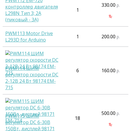
PWM112 EM-720
330.00
р.
контроллер двигателя
1
L298N Тип 3; 2A
(пиковый - 3А)
PWM113 Motor Drive
1
200.00
р.
L293D for Arduino
PWM114 ШИМ
6
160.00
р.
регулятор скорости DC
2-12В 24 Вт 98174 EM-
715
500.00
р.
PWM115 ШИМ
18
регулятор DC 6-30В
150Вт, дисплей 98171