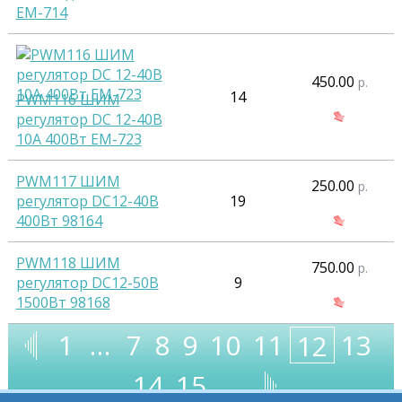
EM-714
450.00
р.
14
PWM116 ШИМ
регулятор DC 12-40В
10А 400Вт EM-723
PWM117 ШИМ
250.00
р.
регулятор DC12-40B
19
400Вт 98164
PWM118 ШИМ
750.00
р.
регулятор DC12-50B
9
1500Вт 98168
1
…
7
8
9
10
11
13
12
14
15
…