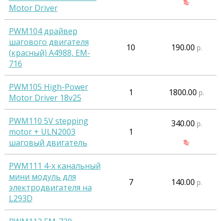
Motor Driver
PWM104 драйвер
шагового двигателя
10
190.00
р.
(красный) А4988, EM-
716
PWM105 High-Power
1
1800.00
р.
Motor Driver 18v25
PWM110 5V stepping
340.00
р.
motor + ULN2003
1
шаговый двигатель
PWM111 4-х канальный
мини модуль для
7
140.00
р.
электродвигателя на
L293D