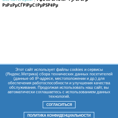
РѕР±РµСЃРїРµС‡РµРЅРёРµ
Этот сайт использует файлы cookies и сервисы
(Яндекс.Метрика) сбора технических данных посетителей
(данные об IP-адресе, местоположении и др.) для
обеспечения работоспособности и улучшения качества
Часы работы:
Томск, пр. Ленина г,
обслуживания. Продолжая использовать наш сайт, вы
автоматически соглашаетесь с использованием данных
д. 159
технологий.
09:00 - 19:00
т.:
+7(3822)511225
info@elcopro.ru
СОГЛАСИТЬСЯ
Суб. Воскр. вых.
ПОЛИТИКА КОНФИДЕНЦИАЛЬНОСТИ