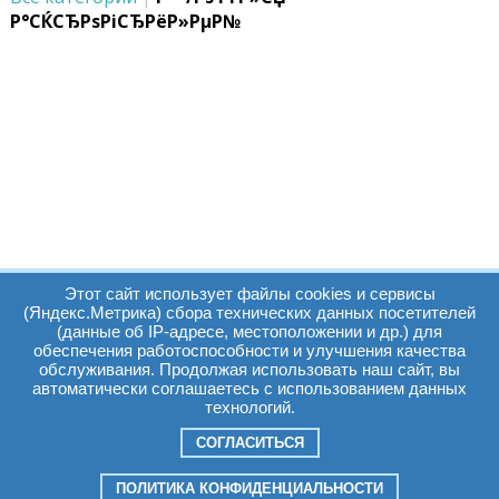
Р°СЌСЂРѕРіСЂРёР»РµР№
Этот сайт использует файлы cookies и сервисы
(Яндекс.Метрика) сбора технических данных посетителей
(данные об IP-адресе, местоположении и др.) для
обеспечения работоспособности и улучшения качества
Часы работы:
Томск, пр. Ленина г,
обслуживания. Продолжая использовать наш сайт, вы
автоматически соглашаетесь с использованием данных
д. 159
технологий.
09:00 - 19:00
т.:
+7(3822)511225
info@elcopro.ru
СОГЛАСИТЬСЯ
Суб. Воскр. вых.
ПОЛИТИКА КОНФИДЕНЦИАЛЬНОСТИ